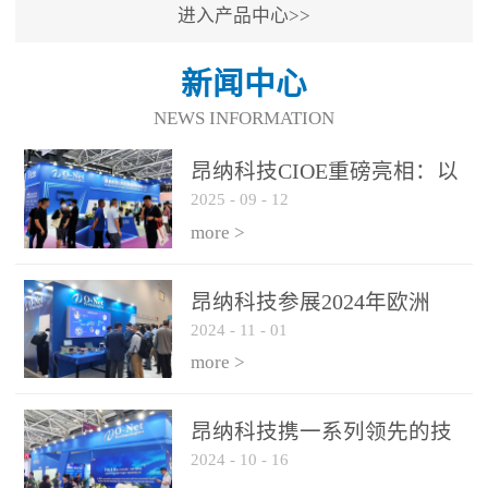
进入产品中心>>
新闻中心
NEWS INFORMATION
昂纳科技CIOE重磅亮相：以
2025
-
09
-
12
光通信创新引擎，驱动AI与
算力互联新时代
more >
昂纳科技参展2024年欧洲
2024
-
11
-
01
ECOC展会
more >
昂纳科技携一系列领先的技
2024
-
10
-
16
术平台和优秀产品参展2024