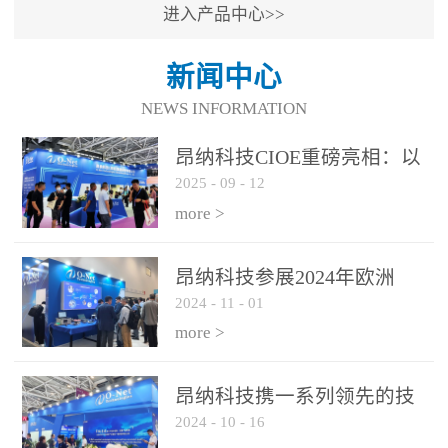
进入产品中心>>
新闻中心
NEWS INFORMATION
昂纳科技CIOE重磅亮相：以
2025
-
09
-
12
光通信创新引擎，驱动AI与
算力互联新时代
more >
昂纳科技参展2024年欧洲
2024
-
11
-
01
ECOC展会
more >
昂纳科技携一系列领先的技
2024
-
10
-
16
术平台和优秀产品参展2024