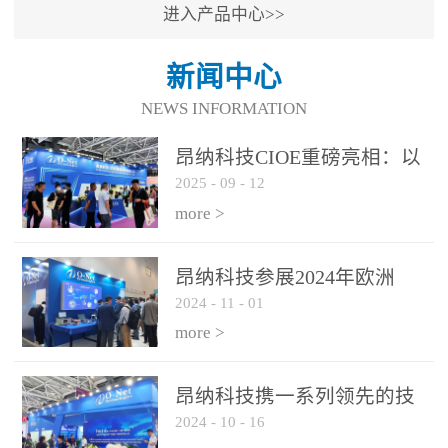
进入产品中心>>
新闻中心
NEWS INFORMATION
昂纳科技CIOE重磅亮相：以
2025
-
09
-
12
光通信创新引擎，驱动AI与
算力互联新时代
more >
昂纳科技参展2024年欧洲
2024
-
11
-
01
ECOC展会
more >
昂纳科技携一系列领先的技
2024
-
10
-
16
术平台和优秀产品参展2024