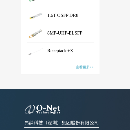
...
Transceiver
产品名称Shuffle Box产品特性·
1.6T OSFP DR8
Chassis Size：1U/2U/3U/4U/
...
customized· Connector Type：
Transceiver
产品名称1.6T OSFP 2xFR4
LC /CS /SN /MPO /MMC /SN-
8MF-UHP-ELSFP
Transceiver产品特性·
MT /EBO· Fiber Type: SM&PM
...
IEEE802.3dj, CEI- 224G, OSFP
产品名称1.6T OSFP DR8
fiber· Flexible board process,
MSA compliant· CMIS5.2
Receptacle+X
Transceiver产品特性·
with smaller wiring space· Fiber
Compliant · 8x200G PAM4 SiPh
...
IEEE802.3dj, CEI- 224G, OSFP
mapping：100% auto test·
产品名称8MF-UHP-ELSFP产
based CWDM transmitter·
MSA compliant· CMIS 5.2
查看更多>>
Aluminum alloy/ Zn-plate/
品特性· OIF-ELSFP-02.0
Connector: Dual Duplex LC
compliant · 8x200G PAM4 SiPh
specified by the customer应用范
&OIF-ELSFP-CMIS-01.0
receptacles应用范围· 1.6T
产品名称Receptacle+X产品特
based transmitter· Connector:
围· Datacenter· CPO Integrated
compliant· Include 8 channels of
Ethernet Link联系销售，获取更
性· Pull force 1-3N or
Dual MPO-12 or MPO-16应用
Switching System· Ultra-large-
Continuous Wave (CW) lasers·
多信息：Sales@o-netcom.com
customized standard by
范围· 1.6T Ethernet Link联系销
scale AI GPU computing cluster·
23dBm optical output power per
customer · Wiggle test comply
售，获取更多信息：Sales@o-
High-performance Computing
channel· Low power
with IEC and Cisco
netcom.com
(HPC) Supercomputing Center联
consumption· Build in blind mate
standard· Various types of
系销售，获取更多信息：
optical and electrical connectors·
昂纳科技（深圳）集团股份有限公司
X:FA/fiber/capillary/collimator,
Sales@o-netcom.com
Polarization maintaining optical