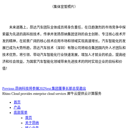
（集体宣誓照片）
未来道路上，昂达汽车团队全体成员将身负重任，在日趋激烈的市场竞争中探
索最为先进的高科技技术，传承并发扬昂纳集团坚持的自主创新、专注核心技术开
发的精神，在前景广阔的核心技术应用市场和领域实现高速增长。汽车智能化的发
展已成为大势所趋，昂达汽车技术（深圳）有限公司将结合集团国内外人才团队和
技术优势，将引领、带动汽车智能化行业快速发展，增加人才就业的机会，提高经
济和社会效益，为国家汽车智能化领域带来先进技术的同时实现企业的目标和价
值！
Previous:
昂纳科技将参展202
Next:
集团董事长那总受邀出
Rhino Cloud provides enterprise cloud services
犀牛云提供云计算服务
首页
产品
底部菜单
首页
关于昂纳