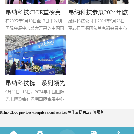
昂纳科技CIOE重磅亮
昂纳科技参展2024年欧
在2025年9月10日至12日于深圳
昂纳科技公司于2024年9月23日
相：以光通信创新引
洲ECOC展会
国际会展中心盛大开幕的中国国
至25日于德国法兰克福会展中心
（
擎，驱动AI与算力互联
际光电博览会（CIOE 2025）
参加2024年ECOC展会。作为光
上，昂纳科技（深圳）集团股份
通信行业领先的元器件/模块/子
新时代
有限公司以全球光通信创新引领
系统供应商，昂纳科技公司展示
者之姿，携多款突破性产品与解
了从基础光学元器件到智能化光
决方案惊艳亮相，全面展现其在
模块和板卡全系列光网络产品的
光器件、光模块及光系统领域的
丰富产品线，获得了很多重要客
尖端技术实力与场景化创新能
户的驻足垂询。 在本次展会
昂纳科技携一系列领先
力。焦点产品一：高功率ELSFP
上，昂纳科技作为光互联网论坛
9月11日~13日，2024年中国国际
的技术平台和优秀产品
光源模块 昂纳推出输出功率高达
(OIF)的成员在其展位上展示了基
(
光电博览会在深圳国际会展中心
25dBm的ELSFP模块，基于自研
于光电共封架构应用的...
(
参展2024年CIOE展会
隆重举行。昂纳公司携一系列领
光芯片与领先封装技术，在...
Rhino Cloud provides enterprise cloud services
犀牛云提供云计算服务
先的技术平台和优秀产品参会，
公司丰富的产品线和领先的技术
平台吸引了众多客户的关注和驻