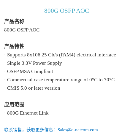
800G OSFP AOC
产品名称
800G OSFP AOC
产品特性
· Supports 8x106.25 Gb/s (PAM4) electrical interface
· Single 3.3V Power Supply
· OSFP MSA Compliant
· Commercial case temperature range of 0°C to 70°C
· CMIS 5.0 or later version
应用范围
· 800G Ethernet Link
联系销售，获取更多信息：Sales@o-netcom.com