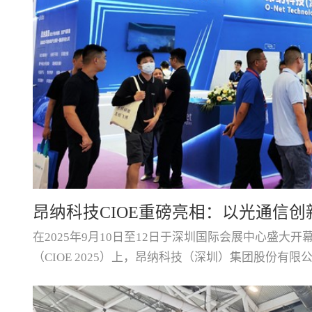
昂纳科技CIOE重磅亮相：以光通信创
在2025年9月10日至12日于深圳国际会展中心盛大
力互联新时代
（CIOE 2025）上，昂纳科技（深圳）集团股份有
之姿，携多款突破性产品与解决方案惊艳亮相，全面
系统领域的尖端技术实力与场景化创新能力。焦点产品一