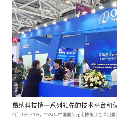
昂纳推出输出功率高达25dBm的ELSFP模块，基于
在...
昂纳科技携一系列领先的技术平台和优秀
9月11日~13日，2024年中国国际光电博览会在深
CIOE展会