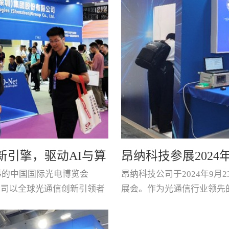
新引擎，驱动AI与算
昂纳科技参展2024
开幕的中国国际光电博览会
昂纳科技公司于2024年9月2
限公司以全球光通信创新引领者
展会。作为光通信行业领先
展现其在光器件、光模块及光
基础光学元器件到智能化光
：高功率ELSFP光源模块
多重要客户的驻足垂询。 在