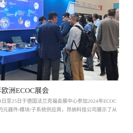
年欧洲ECOC展会
昂
3日至25日于德国法兰克福会展中心参加2024年ECOC
第4
的元器件/模块/子系统供应商，昂纳科技公司展示了从
盛大
模块和板卡全系列光网络产品的丰富产品线，获得了很
坛(
本次展会上，昂纳科技作为光互联网论坛(OIF)的成
认为