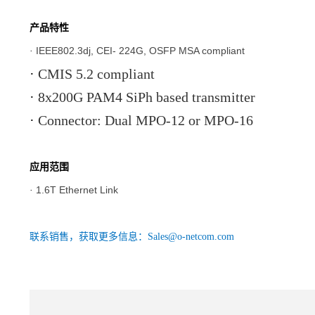
产品特性
IEEE802.3dj, CEI- 224G, OSFP MSA compliant
·
·
CMIS 5.2 compliant
·
8x200G PAM4 SiPh based transmitter
·
Connector: Dual MPO-12 or MPO-16
应用范围
1.6T Ethernet Link
·
联系销售，获取更多信息：Sales@o-netcom.com