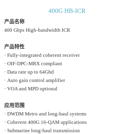
400G HB-ICR
产品名称
400 Gbps High-bandwidth ICR
产品特性
· Fully-integrated coherent receiver
· OIF-DPC-MRX compliant
· Data rate up to 64Gbd
· Auto gain control amplifier
· VOA and MPD optional
应用范围
· DWDM Metro and long-haul systems
· Coherent 400G 16-QAM applications
· Submarine long-haul transmission