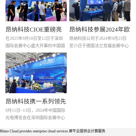
昂纳科技CIOE重磅亮
昂纳科技参展2024年欧
在2025年9月10日至12日于深圳
昂纳科技公司于2024年9月23日
相：以光通信创新引
洲ECOC展会
国际会展中心盛大开幕的中国国
至25日于德国法兰克福会展中心
（
擎，驱动AI与算力互联
际光电博览会（CIOE 2025）
参加2024年ECOC展会。作为光
上，昂纳科技（深圳）集团股份
通信行业领先的元器件/模块/子
新时代
有限公司以全球光通信创新引领
系统供应商，昂纳科技公司展示
者之姿，携多款突破性产品与解
了从基础光学元器件到智能化光
决方案惊艳亮相，全面展现其在
模块和板卡全系列光网络产品的
光器件、光模块及光系统领域的
丰富产品线，获得了很多重要客
尖端技术实力与场景化创新能
户的驻足垂询。 在本次展会
昂纳科技携一系列领先
力。焦点产品一：高功率ELSFP
上，昂纳科技作为光互联网论坛
9月11日~13日，2024年中国国际
的技术平台和优秀产品
光源模块 昂纳推出输出功率高达
(OIF)的成员在其展位上展示了基
(
光电博览会在深圳国际会展中心
25dBm的ELSFP模块，基于自研
于光电共封架构应用的...
(
参展2024年CIOE展会
隆重举行。昂纳公司携一系列领
光芯片与领先封装技术，在...
Rhino Cloud provides enterprise cloud services
犀牛云提供云计算服务
先的技术平台和优秀产品参会，