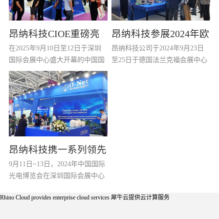
昂纳科技CIOE重磅亮
昂纳科技参展2024年欧
在2025年9月10日至12日于深圳
昂纳科技公司于2024年9月23日
相：以光通信创新引
洲ECOC展会
国际会展中心盛大开幕的中国国
至25日于德国法兰克福会展中心
（
擎，驱动AI与算力互联
际光电博览会（CIOE 2025）
参加2024年ECOC展会。作为光
上，昂纳科技（深圳）集团股份
通信行业领先的元器件/模块/子
新时代
有限公司以全球光通信创新引领
系统供应商，昂纳科技公司展示
者之姿，携多款突破性产品与解
了从基础光学元器件到智能化光
决方案惊艳亮相，全面展现其在
模块和板卡全系列光网络产品的
光器件、光模块及光系统领域的
丰富产品线，获得了很多重要客
尖端技术实力与场景化创新能
户的驻足垂询。 在本次展会
昂纳科技携一系列领先
力。焦点产品一：高功率ELSFP
上，昂纳科技作为光互联网论坛
9月11日~13日，2024年中国国际
的技术平台和优秀产品
光源模块 昂纳推出输出功率高达
(OIF)的成员在其展位上展示了基
(
光电博览会在深圳国际会展中心
25dBm的ELSFP模块，基于自研
于光电共封架构应用的...
(
参展2024年CIOE展会
隆重举行。昂纳公司携一系列领
光芯片与领先封装技术，在...
Rhino Cloud provides enterprise cloud services
犀牛云提供云计算服务
先的技术平台和优秀产品参会，
公司丰富的产品线和领先的技术