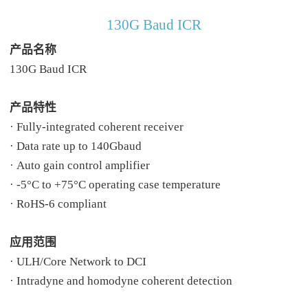
130G Baud ICR
产品名称
130G Baud ICR
产品特性
· Fully-integrated coherent receiver
·
Data rate up to 140Gbaud
· Auto gain control amplifier
·
-5°C to +75°C operating case temperature
·
RoHS-6 compliant
应用范围
· ULH/Core Network to DCI
·
Intradyne and homodyne coherent detection