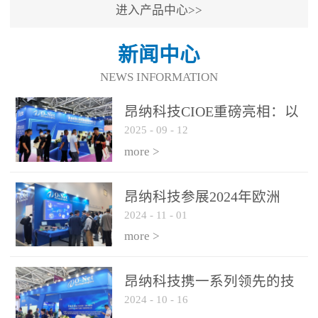
进入产品中心>>
新闻中心
NEWS INFORMATION
昂纳科技CIOE重磅亮相：以
2025
-
09
-
12
光通信创新引擎，驱动AI与
算力互联新时代
more >
昂纳科技参展2024年欧洲
2024
-
11
-
01
ECOC展会
more >
昂纳科技携一系列领先的技
2024
-
10
-
16
术平台和优秀产品参展2024