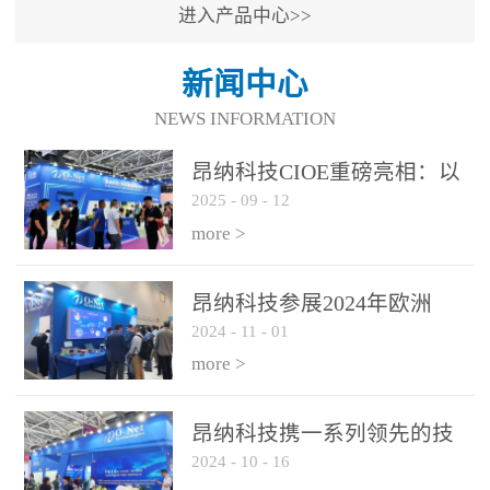
进入产品中心>>
新闻中心
NEWS INFORMATION
昂纳科技CIOE重磅亮相：以
2025
-
09
-
12
光通信创新引擎，驱动AI与
算力互联新时代
more >
昂纳科技参展2024年欧洲
2024
-
11
-
01
ECOC展会
more >
昂纳科技携一系列领先的技
2024
-
10
-
16
术平台和优秀产品参展2024