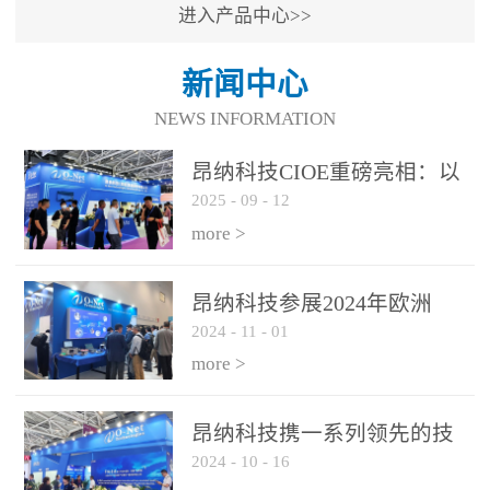
进入产品中心>>
新闻中心
NEWS INFORMATION
昂纳科技CIOE重磅亮相：以
2025
-
09
-
12
光通信创新引擎，驱动AI与
算力互联新时代
more >
昂纳科技参展2024年欧洲
2024
-
11
-
01
ECOC展会
more >
昂纳科技携一系列领先的技
2024
-
10
-
16
术平台和优秀产品参展2024