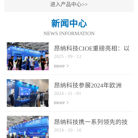
进入产品中心>>
新闻中心
NEWS INFORMATION
昂纳科技CIOE重磅亮相：以
2025
-
09
-
12
光通信创新引擎，驱动AI与
算力互联新时代
more >
昂纳科技参展2024年欧洲
2024
-
11
-
01
ECOC展会
more >
昂纳科技携一系列领先的技
2024
-
10
-
16
术平台和优秀产品参展2024