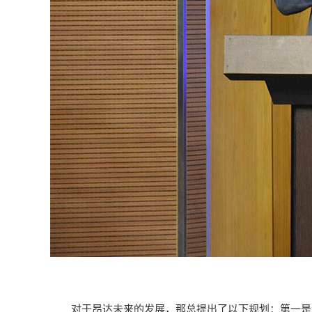
对于昂达未来的发展，那总提出了以下规划：第一是