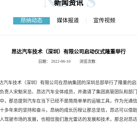
新闻资讯
昂纳动态
媒体报道
宣传视频
昂达汽车技术（深圳）有限公司启动仪式隆重举行
日期：
2022-06-10
浏览次数:
—昂达汽车技术（深圳）有限公司在昂纳集团的深圳总部举行了隆重的
负责人宋魁宋总、昂达汽车全体成员，并邀请了集团高管团队和部
中，那总提到汽车在当下已经不是简简单单的运输工具，作为光通
十多年来的坚持和奋斗，昂纳的成长历程让那总坚信，昂达可以借
人驾驶市场的发展，也相信我们激光雷达的发展和技术，那总对昂