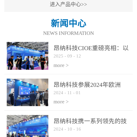
进入产品中心>>
新闻中心
NEWS INFORMATION
昂纳科技CIOE重磅亮相：以
2025
-
09
-
12
光通信创新引擎，驱动AI与
算力互联新时代
more >
昂纳科技参展2024年欧洲
2024
-
11
-
01
ECOC展会
more >
昂纳科技携一系列领先的技
2024
-
10
-
16
术平台和优秀产品参展2024