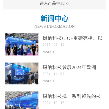
进入产品中心>>
新闻中心
NEWS INFORMATION
昂纳科技CIOE重磅亮相：以
2025
-
09
-
12
光通信创新引擎，驱动AI与
算力互联新时代
more >
昂纳科技参展2024年欧洲
2024
-
11
-
01
ECOC展会
more >
昂纳科技携一系列领先的技
2024
-
10
-
16
术平台和优秀产品参展2024