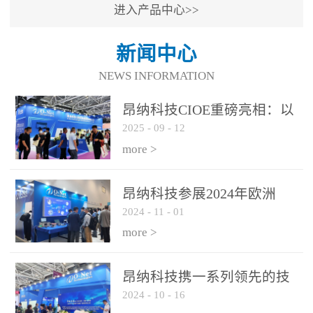
进入产品中心>>
新闻中心
NEWS INFORMATION
昂纳科技CIOE重磅亮相：以
2025
-
09
-
12
光通信创新引擎，驱动AI与
算力互联新时代
more >
昂纳科技参展2024年欧洲
2024
-
11
-
01
ECOC展会
more >
昂纳科技携一系列领先的技
2024
-
10
-
16
术平台和优秀产品参展2024