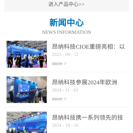
进入产品中心>>
新闻中心
NEWS INFORMATION
昂纳科技CIOE重磅亮相：以
2025
-
09
-
12
光通信创新引擎，驱动AI与
算力互联新时代
more >
昂纳科技参展2024年欧洲
2024
-
11
-
01
ECOC展会
more >
昂纳科技携一系列领先的技
2024
-
10
-
16
术平台和优秀产品参展2024