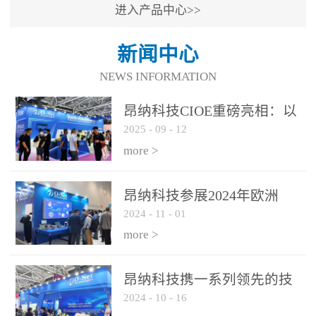
进入产品中心>>
新闻中心
NEWS INFORMATION
昂纳科技CIOE重磅亮相：以
2025
-
09
-
12
光通信创新引擎，驱动AI与
算力互联新时代
more >
昂纳科技参展2024年欧洲
2024
-
11
-
01
ECOC展会
more >
昂纳科技携一系列领先的技
2024
-
10
-
16
术平台和优秀产品参展2024