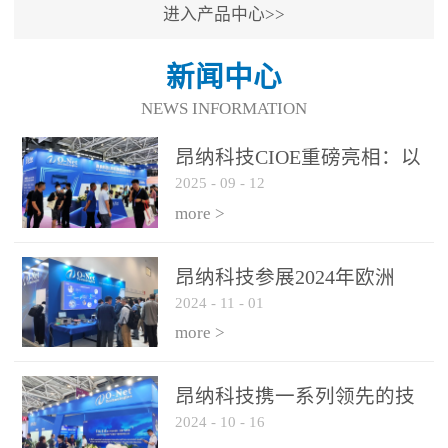
进入产品中心>>
新闻中心
NEWS INFORMATION
昂纳科技CIOE重磅亮相：以
2025
-
09
-
12
光通信创新引擎，驱动AI与
算力互联新时代
more >
昂纳科技参展2024年欧洲
2024
-
11
-
01
ECOC展会
more >
昂纳科技携一系列领先的技
2024
-
10
-
16
术平台和优秀产品参展2024