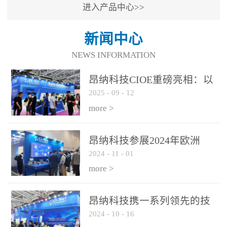
进入产品中心>>
新闻中心
NEWS INFORMATION
昂纳科技CIOE重磅亮相：以
2025
-
09
-
12
光通信创新引擎，驱动AI与
算力互联新时代
more >
昂纳科技参展2024年欧洲
2024
-
11
-
01
ECOC展会
more >
昂纳科技携一系列领先的技
2024
-
10
-
16
术平台和优秀产品参展2024