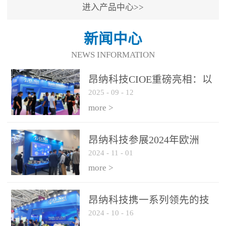
进入产品中心>>
新闻中心
NEWS INFORMATION
昂纳科技CIOE重磅亮相：以
2025
-
09
-
12
光通信创新引擎，驱动AI与
算力互联新时代
more >
昂纳科技参展2024年欧洲
2024
-
11
-
01
ECOC展会
more >
昂纳科技携一系列领先的技
2024
-
10
-
16
术平台和优秀产品参展2024