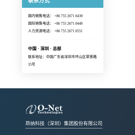
联系方式
Switching System· Ultra-large-
Continuous Wave (CW) lasers·
多信息：Sales@o-netcom.com
customized standard by
范围· 1.6T Ethernet Link联系销
scale AI GPU computing cluster·
23dBm optical output power per
customer · Wiggle test comply
售，获取更多信息：Sales@o-
High-performance Computing
国内销售电话： +86 755 2671 0439
channel· Low power
with IEC and Cisco
netcom.com
(HPC) Supercomputing Center联
国际销售电话： +86 755 2671 0449
consumption· Build in blind mate
standard· Various types of
系销售，获取更多信息：
人力资源电话： +86 755 2671 0551
optical and electrical connectors·
X:FA/fiber/capillary/collimator,
Sales@o-netcom.com
Polarization maintaining optical
etc.· High reliability应用范围
connector· System and eye safety
中国 · 深圳 · 总部
· Datacenter · EDFA· Coherent
support· Single 3.3V power
联系地址：中国广东省深圳市坪山区翠景路
communication module 联系销
supply· RoHS2.0 compliant应用
35号
售，获取更多信息：Sales@o-
范围External laser source for
netcom.com
optical engine in co-packaging
applications
昂纳科技（深圳）集团股份有限公司