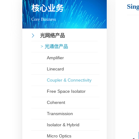
Sin
核心业务
Core Business
光网络产品
> 光通信产品
Amplifier
Linecard
Coupler & Connectivity
Free Space Isolator
Coherent
Transmission
Isolator & Hybrid
Micro Optics