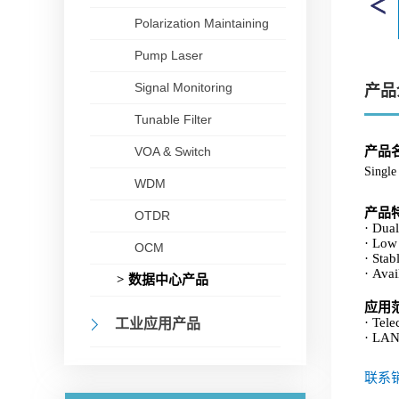
Polarization Maintaining
Pump Laser
Signal Monitoring
产品
Tunable Filter
VOA & Switch
产品
Single
WDM
产品
OTDR
· Dua
· Low
OCM
· Stab
· Avai
> 数据中心产品
应用
· Tel
工业应用产品
· LAN
联系销