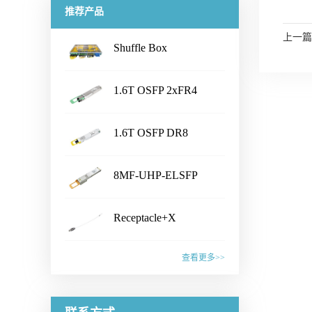
推荐产品
上一篇
Shuffle Box
...
1.6T OSFP 2xFR4
...
Transceiver
产品名称Shuffle Box产品特性·
1.6T OSFP DR8
Chassis Size：1U/2U/3U/4U/
...
customized· Connector Type：
Transceiver
产品名称1.6T OSFP 2xFR4
LC /CS /SN /MPO /MMC /SN-
8MF-UHP-ELSFP
Transceiver产品特性·
MT /EBO· Fiber Type: SM&PM
...
IEEE802.3dj, CEI- 224G, OSFP
产品名称1.6T OSFP DR8
fiber· Flexible board process,
MSA compliant· CMIS5.2
Receptacle+X
Transceiver产品特性·
with smaller wiring space· Fiber
Compliant · 8x200G PAM4 SiPh
...
IEEE802.3dj, CEI- 224G, OSFP
mapping：100% auto test·
产品名称8MF-UHP-ELSFP产
based CWDM transmitter·
MSA compliant· CMIS 5.2
查看更多>>
Aluminum alloy/ Zn-plate/
品特性· OIF-ELSFP-02.0
Connector: Dual Duplex LC
compliant · 8x200G PAM4 SiPh
specified by the customer应用范
&OIF-ELSFP-CMIS-01.0
receptacles应用范围· 1.6T
产品名称Receptacle+X产品特
based transmitter· Connector:
围· Datacenter· CPO Integrated
compliant· Include 8 channels of
Ethernet Link联系销售，获取更
性· Pull force 1-3N or
Dual MPO-12 or MPO-16应用