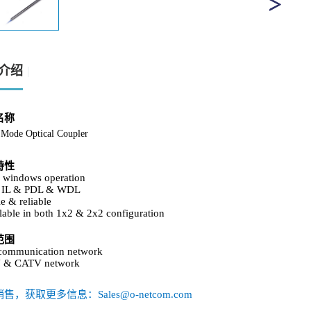
介绍
名称
 Mode Optical Coupler
特性
l windows operation
 IL & PDL & WDL
le & reliable
lable in both 1x2 & 2x2 configuration
范围
ecommunication network
 & CATV network
售，获取更多信息：Sales@o-netcom.com