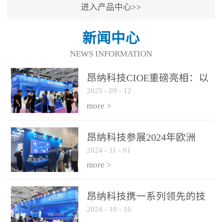
进入产品中心>>
新闻中心
NEWS INFORMATION
昂纳科技CIOE重磅亮相：以
2025
-
09
-
12
光通信创新引擎，驱动AI与
算力互联新时代
more >
昂纳科技参展2024年欧洲
2024
-
11
-
01
ECOC展会
more >
昂纳科技携一系列领先的技
2024
-
10
-
16
术平台和优秀产品参展2024