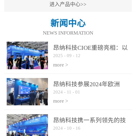
进入产品中心>>
新闻中心
NEWS INFORMATION
昂纳科技CIOE重磅亮相：以
2025
-
09
-
12
光通信创新引擎，驱动AI与
算力互联新时代
more >
昂纳科技参展2024年欧洲
2024
-
11
-
01
ECOC展会
more >
昂纳科技携一系列领先的技
2024
-
10
-
16
术平台和优秀产品参展2024