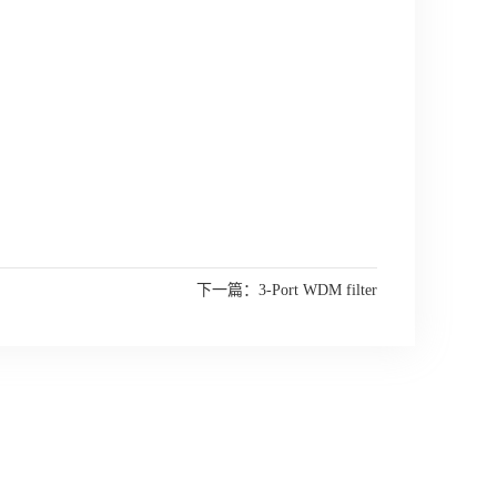
下一篇：
3-Port WDM filter