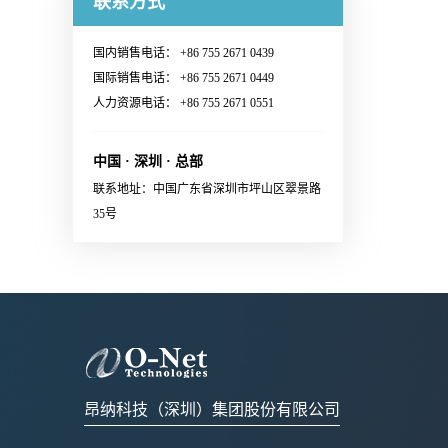
联系方式
Switching System· Ultra-large-
Continuous Wave (CW) lasers·
多信息：Sales@o-netcom.com
customized standard by
范围· 1.6T Ethernet Link联系销
scale AI GPU computing cluster·
23dBm optical output power per
customer · Wiggle test comply
售，获取更多信息：Sales@o-
High-performance Computing
国内销售电话： +86 755 2671 0439
channel· Low power
with IEC and Cisco
netcom.com
(HPC) Supercomputing Center联
国际销售电话： +86 755 2671 0449
consumption· Build in blind mate
standard· Various types of
系销售，获取更多信息：
人力资源电话： +86 755 2671 0551
optical and electrical connectors·
X:FA/fiber/capillary/collimator,
Sales@o-netcom.com
Polarization maintaining optical
etc.· High reliability应用范围
connector· System and eye safety
中国 · 深圳 · 总部
· Datacenter · EDFA· Coherent
support· Single 3.3V power
联系地址：中国广东省深圳市坪山区翠景路
communication module 联系销
supply· RoHS2.0 compliant应用
35号
售，获取更多信息：Sales@o-
范围External laser source for
netcom.com
optical engine in co-packaging
applications
昂纳科技（深圳）集团股份有限公司