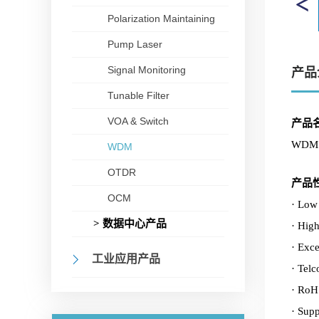
Polarization Maintaining
Pump Laser
Signal Monitoring
产品
Tunable Filter
VOA & Switch
产品
WDM 
WDM
OTDR
产品
OCM
· Low 
> 数据中心产品
· High
· Exce
工业应用产品
· Telc
· RoH
· Sup