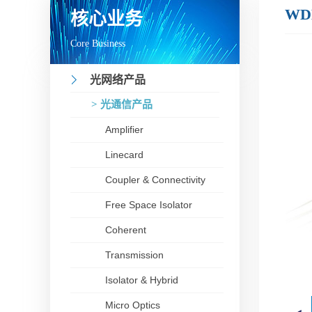
WD
核心业务
Core Business
光网络产品
> 光通信产品
Amplifier
Linecard
Coupler & Connectivity
Free Space Isolator
Coherent
Transmission
Isolator & Hybrid
Micro Optics