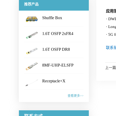
推荐产品
应用
Shuffle Box
· DW
...
· Lon
1.6T OSFP 2xFR4
· 5G f
...
Transceiver
产品名称Shuffle Box产品特性·
联系销
1.6T OSFP DR8
Chassis Size：1U/2U/3U/4U/
...
customized· Connector Type：
Transceiver
产品名称1.6T OSFP 2xFR4
LC /CS /SN /MPO /MMC /SN-
8MF-UHP-ELSFP
Transceiver产品特性·
上一篇
MT /EBO· Fiber Type: SM&PM
...
IEEE802.3dj, CEI- 224G, OSFP
产品名称1.6T OSFP DR8
fiber· Flexible board process,
MSA compliant· CMIS5.2
Receptacle+X
Transceiver产品特性·
with smaller wiring space· Fiber
Compliant · 8x200G PAM4 SiPh
...
IEEE802.3dj, CEI- 224G, OSFP
mapping：100% auto test·
产品名称8MF-UHP-ELSFP产
based CWDM transmitter·
MSA compliant· CMIS 5.2
查看更多>>
Aluminum alloy/ Zn-plate/
品特性· OIF-ELSFP-02.0
Connector: Dual Duplex LC
compliant · 8x200G PAM4 SiPh
specified by the customer应用范
&OIF-ELSFP-CMIS-01.0
receptacles应用范围· 1.6T
产品名称Receptacle+X产品特
based transmitter· Connector:
围· Datacenter· CPO Integrated
compliant· Include 8 channels of
Ethernet Link联系销售，获取更
性· Pull force 1-3N or
Dual MPO-12 or MPO-16应用