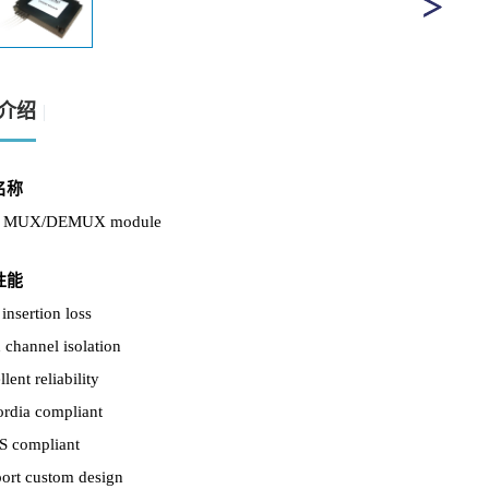
介绍
名称
MUX/DEMUX module
性能
insertion loss
 channel isolation
llent reliability
ordia compliant
S compliant
port custom design