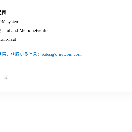
范围
DM system
g-haul and Metro networks
ront-haul
售，获取更多信息：Sales@o-netcom.com
：无