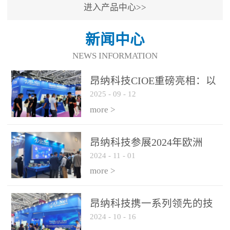
进入产品中心>>
新闻中心
NEWS INFORMATION
昂纳科技CIOE重磅亮相：以
2025
-
09
-
12
光通信创新引擎，驱动AI与
算力互联新时代
more >
昂纳科技参展2024年欧洲
2024
-
11
-
01
ECOC展会
more >
昂纳科技携一系列领先的技
2024
-
10
-
16
术平台和优秀产品参展2024