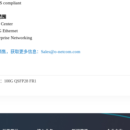
S compliant
范围
 Center
G Ethernet
rprise Networking
售，获取更多信息：Sales@o-netcom.com
：
100G QSFP28 FR1