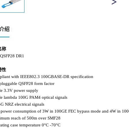
介绍
名称
 QSFP28 DR1
特性
pliant with IEEE802.3 100GBASE-DR specification
-pluggable QSFP28 form factor
gle 3.3V power supply
gle lambda 100G PAM4 optical signals
G NRZ electrical signals
 power consumption of 3W in 100GE FEC bypass mode and 4W in 10
imum reach of 500m over SMF28
ating case temperature 0°C -70°C