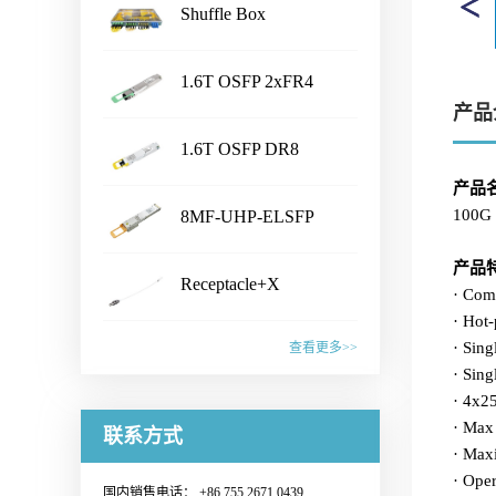
Shuffle Box
...
1.6T OSFP 2xFR4
产品
...
Transceiver
产品名称Shuffle Box产品特性·
1.6T OSFP DR8
Chassis Size：1U/2U/3U/4U/
...
customized· Connector Type：
Transceiver
产品
产品名称1.6T OSFP 2xFR4
LC /CS /SN /MPO /MMC /SN-
100G
8MF-UHP-ELSFP
Transceiver产品特性·
MT /EBO· Fiber Type: SM&PM
...
IEEE802.3dj, CEI- 224G, OSFP
产品名称1.6T OSFP DR8
产品
fiber· Flexible board process,
MSA compliant· CMIS5.2
Receptacle+X
Transceiver产品特性·
· Com
with smaller wiring space· Fiber
Compliant · 8x200G PAM4 SiPh
...
IEEE802.3dj, CEI- 224G, OSFP
· Hot
mapping：100% auto test·
产品名称8MF-UHP-ELSFP产
based CWDM transmitter·
· Sin
MSA compliant· CMIS 5.2
查看更多>>
Aluminum alloy/ Zn-plate/
品特性· OIF-ELSFP-02.0
Connector: Dual Duplex LC
· Sin
compliant · 8x200G PAM4 SiPh
specified by the customer应用范
&OIF-ELSFP-CMIS-01.0
receptacles应用范围· 1.6T
产品名称Receptacle+X产品特
· 4x25
based transmitter· Connector:
围· Datacenter· CPO Integrated
compliant· Include 8 channels of
Ethernet Link联系销售，获取更
· Max
性· Pull force 1-3N or
Dual MPO-12 or MPO-16应用
联系方式
Switching System· Ultra-large-
Continuous Wave (CW) lasers·
多信息：Sales@o-netcom.com
· Max
customized standard by
范围· 1.6T Ethernet Link联系销
scale AI GPU computing cluster·
23dBm optical output power per
· Oper
customer · Wiggle test comply
售，获取更多信息：Sales@o-
High-performance Computing
国内销售电话： +86 755 2671 0439