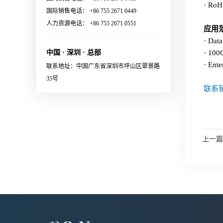
channel· Low power
· RoH
with IEC and Cisco
netcom.com
(HPC) Supercomputing Center联
国际销售电话： +86 755 2671 0449
consumption· Build in blind mate
standard· Various types of
系销售，获取更多信息：
人力资源电话： +86 755 2671 0551
optical and electrical connectors·
应用
X:FA/fiber/capillary/collimator,
Sales@o-netcom.com
Polarization maintaining optical
· Data
etc.· High reliability应用范围
connector· System and eye safety
中国 · 深圳 · 总部
· 100
· Datacenter · EDFA· Coherent
support· Single 3.3V power
· Ente
联系地址：中国广东省深圳市坪山区翠景路
communication module 联系销
supply· RoHS2.0 compliant应用
35号
售，获取更多信息：Sales@o-
范围External laser source for
联系销
netcom.com
optical engine in co-packaging
applications
上一篇