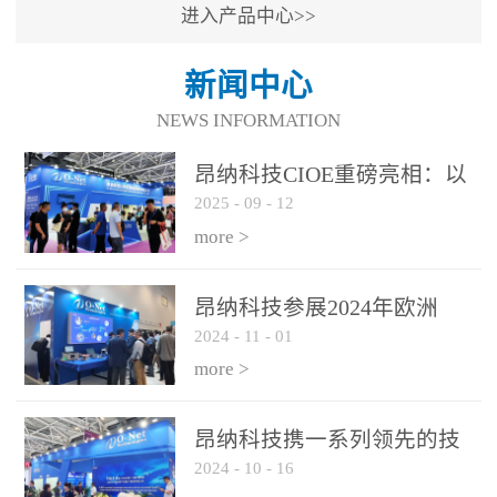
进入产品中心>>
新闻中心
NEWS INFORMATION
昂纳科技CIOE重磅亮相：以
2025
-
09
-
12
光通信创新引擎，驱动AI与
算力互联新时代
more >
昂纳科技参展2024年欧洲
2024
-
11
-
01
ECOC展会
more >
昂纳科技携一系列领先的技
2024
-
10
-
16
术平台和优秀产品参展2024