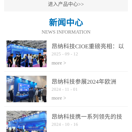
进入产品中心>>
新闻中心
NEWS INFORMATION
昂纳科技CIOE重磅亮相：以
2025
-
09
-
12
光通信创新引擎，驱动AI与
算力互联新时代
more >
昂纳科技参展2024年欧洲
2024
-
11
-
01
ECOC展会
more >
昂纳科技携一系列领先的技
2024
-
10
-
16
术平台和优秀产品参展2024