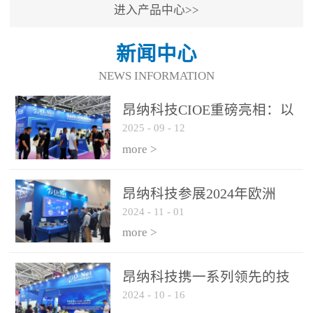
进入产品中心>>
新闻中心
NEWS INFORMATION
昂纳科技CIOE重磅亮相：以
2025
-
09
-
12
光通信创新引擎，驱动AI与
算力互联新时代
more >
昂纳科技参展2024年欧洲
2024
-
11
-
01
ECOC展会
more >
昂纳科技携一系列领先的技
2024
-
10
-
16
术平台和优秀产品参展2024