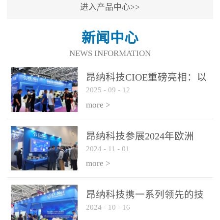
进入产品中心>>
新闻中心
NEWS INFORMATION
昂纳科技CIOE重磅亮相：以
2025
-
09
-
12
光通信创新引擎，驱动AI与
算力互联新时代
more >
昂纳科技参展2024年欧洲
2024
-
11
-
01
ECOC展会
more >
昂纳科技携一系列领先的技
2024
-
10
-
16
术平台和优秀产品参展2024