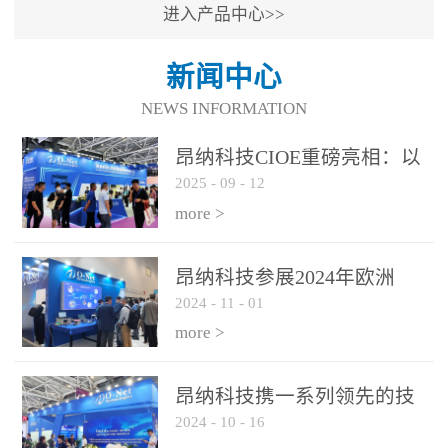
进入产品中心>>
新闻中心
NEWS INFORMATION
昂纳科技CIOE重磅亮相：以
2025
-
09
-
12
光通信创新引擎，驱动AI与
算力互联新时代
more >
昂纳科技参展2024年欧洲
2024
-
11
-
01
ECOC展会
more >
昂纳科技携一系列领先的技
2024
-
10
-
16
术平台和优秀产品参展2024