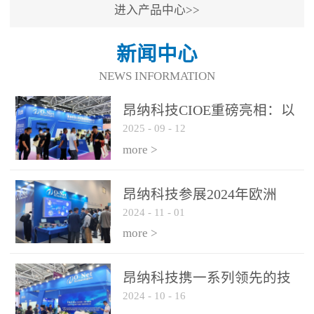
进入产品中心>>
新闻中心
NEWS INFORMATION
昂纳科技CIOE重磅亮相：以
2025
-
09
-
12
光通信创新引擎，驱动AI与
算力互联新时代
more >
昂纳科技参展2024年欧洲
2024
-
11
-
01
ECOC展会
more >
昂纳科技携一系列领先的技
2024
-
10
-
16
术平台和优秀产品参展2024