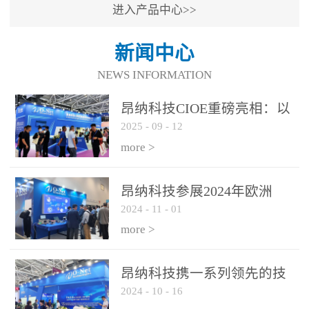
进入产品中心>>
新闻中心
NEWS INFORMATION
昂纳科技CIOE重磅亮相：以
2025
-
09
-
12
光通信创新引擎，驱动AI与
算力互联新时代
more >
昂纳科技参展2024年欧洲
2024
-
11
-
01
ECOC展会
more >
昂纳科技携一系列领先的技
2024
-
10
-
16
术平台和优秀产品参展2024