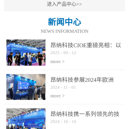
进入产品中心>>
新闻中心
NEWS INFORMATION
昂纳科技CIOE重磅亮相：以
2025
-
09
-
12
光通信创新引擎，驱动AI与
算力互联新时代
more >
昂纳科技参展2024年欧洲
2024
-
11
-
01
ECOC展会
more >
昂纳科技携一系列领先的技
2024
-
10
-
16
术平台和优秀产品参展2024