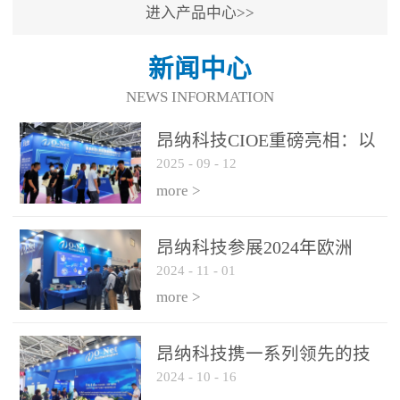
进入产品中心>>
新闻中心
NEWS INFORMATION
昂纳科技CIOE重磅亮相：以
2025
-
09
-
12
光通信创新引擎，驱动AI与
算力互联新时代
more >
昂纳科技参展2024年欧洲
2024
-
11
-
01
ECOC展会
more >
昂纳科技携一系列领先的技
2024
-
10
-
16
术平台和优秀产品参展2024