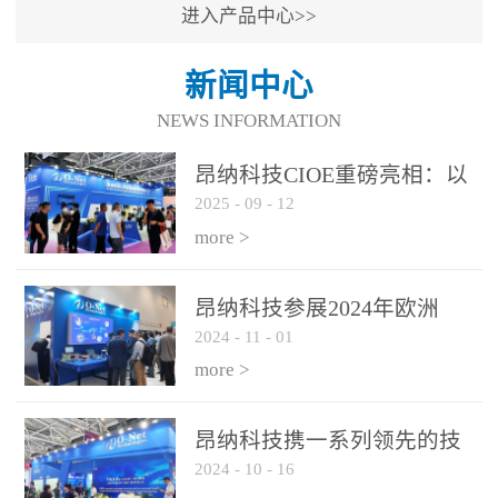
进入产品中心>>
新闻中心
NEWS INFORMATION
昂纳科技CIOE重磅亮相：以
2025
-
09
-
12
光通信创新引擎，驱动AI与
算力互联新时代
more >
昂纳科技参展2024年欧洲
2024
-
11
-
01
ECOC展会
more >
昂纳科技携一系列领先的技
2024
-
10
-
16
术平台和优秀产品参展2024