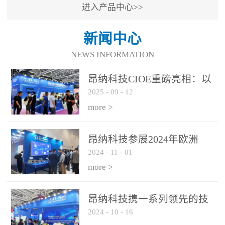
进入产品中心>>
新闻中心
NEWS INFORMATION
昂纳科技CIOE重磅亮相：以
2025
-
09
-
12
光通信创新引擎，驱动AI与
算力互联新时代
more >
昂纳科技参展2024年欧洲
2024
-
11
-
01
ECOC展会
more >
昂纳科技携一系列领先的技
2024
-
10
-
16
术平台和优秀产品参展2024