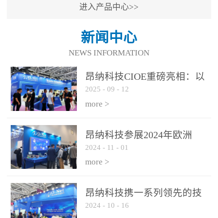
进入产品中心>>
新闻中心
NEWS INFORMATION
昂纳科技CIOE重磅亮相：以
2025
-
09
-
12
光通信创新引擎，驱动AI与
算力互联新时代
more >
昂纳科技参展2024年欧洲
2024
-
11
-
01
ECOC展会
more >
昂纳科技携一系列领先的技
2024
-
10
-
16
术平台和优秀产品参展2024