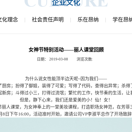
企业文化
文化理念
社会责任声明
乐在昂纳
学在昂
女神节特别活动——丽人课堂回顾
日期：
2019-03-08
浏览次数:
为什么说女性能顶半边天呢~因为我们——
了厨房；扮得了御姐，装得了可爱；写得了代码，查得出异常；杀得
起新房；斗得过小三，打得过流氓；繁忙的工作，快节奏的生活，让
但是，静下心来，我们还是爱美的小！仙！女！
女神节丽人课堂，为女神奉上的一堂美妆课程，打造职场女神范，在芳菲
月8日下午16:00，活动准时开始，邀请公司VP李淑平总作了开场致