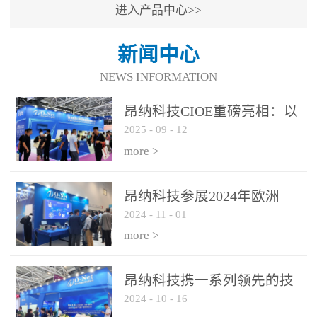
进入产品中心>>
新闻中心
NEWS INFORMATION
昂纳科技CIOE重磅亮相：以
2025
-
09
-
12
光通信创新引擎，驱动AI与
算力互联新时代
more >
昂纳科技参展2024年欧洲
2024
-
11
-
01
ECOC展会
more >
昂纳科技携一系列领先的技
2024
-
10
-
16
术平台和优秀产品参展2024