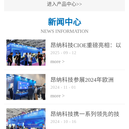
进入产品中心>>
新闻中心
NEWS INFORMATION
昂纳科技CIOE重磅亮相：以
2025
-
09
-
12
光通信创新引擎，驱动AI与
算力互联新时代
more >
昂纳科技参展2024年欧洲
2024
-
11
-
01
ECOC展会
more >
昂纳科技携一系列领先的技
2024
-
10
-
16
术平台和优秀产品参展2024