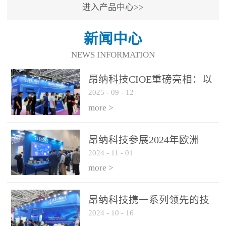
进入产品中心>>
新闻中心
NEWS INFORMATION
昂纳科技CIOE重磅亮相：以
2025
-
09
-
12
光通信创新引擎，驱动AI与
算力互联新时代
more >
昂纳科技参展2024年欧洲
2024
-
11
-
01
ECOC展会
more >
昂纳科技携一系列领先的技
2024
-
10
-
16
术平台和优秀产品参展2024