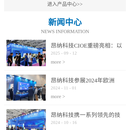
进入产品中心>>
新闻中心
NEWS INFORMATION
昂纳科技CIOE重磅亮相：以
2025
-
09
-
12
光通信创新引擎，驱动AI与
算力互联新时代
more >
昂纳科技参展2024年欧洲
2024
-
11
-
01
ECOC展会
more >
昂纳科技携一系列领先的技
2024
-
10
-
16
术平台和优秀产品参展2024