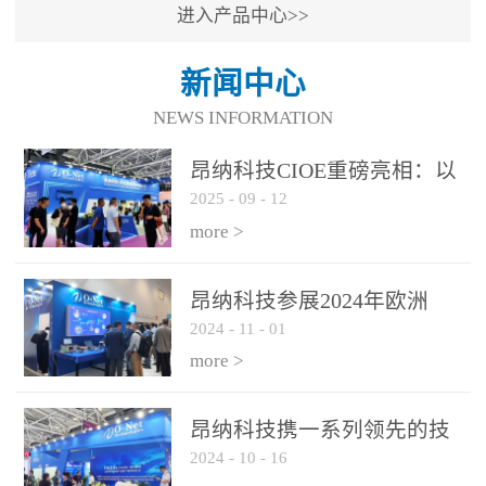
进入产品中心>>
新闻中心
NEWS INFORMATION
昂纳科技CIOE重磅亮相：以
2025
-
09
-
12
光通信创新引擎，驱动AI与
算力互联新时代
more >
昂纳科技参展2024年欧洲
2024
-
11
-
01
ECOC展会
more >
昂纳科技携一系列领先的技
2024
-
10
-
16
术平台和优秀产品参展2024