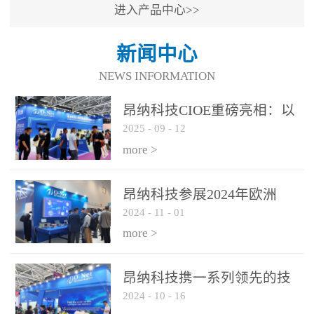
进入产品中心>>
新闻中心
NEWS INFORMATION
昂纳科技CIOE重磅亮相：以
2025
-
09
-
12
光通信创新引擎，驱动AI与
算力互联新时代
more >
昂纳科技参展2024年欧洲
2024
-
11
-
01
ECOC展会
more >
昂纳科技携一系列领先的技
2024
-
10
-
16
术平台和优秀产品参展2024