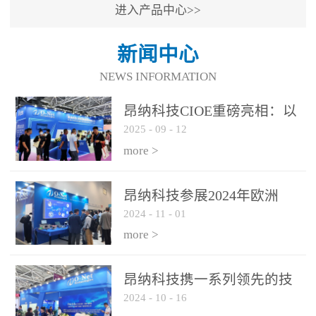
进入产品中心>>
新闻中心
NEWS INFORMATION
昂纳科技CIOE重磅亮相：以
2025
-
09
-
12
光通信创新引擎，驱动AI与
算力互联新时代
more >
昂纳科技参展2024年欧洲
2024
-
11
-
01
ECOC展会
more >
昂纳科技携一系列领先的技
2024
-
10
-
16
术平台和优秀产品参展2024