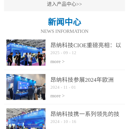
进入产品中心>>
新闻中心
NEWS INFORMATION
昂纳科技CIOE重磅亮相：以
2025
-
09
-
12
光通信创新引擎，驱动AI与
算力互联新时代
more >
昂纳科技参展2024年欧洲
2024
-
11
-
01
ECOC展会
more >
昂纳科技携一系列领先的技
2024
-
10
-
16
术平台和优秀产品参展2024