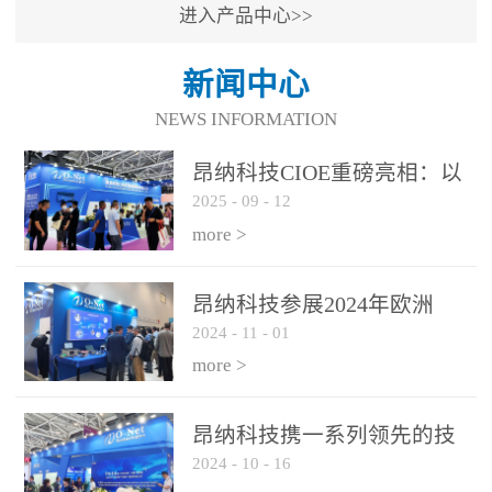
进入产品中心>>
新闻中心
NEWS INFORMATION
昂纳科技CIOE重磅亮相：以
2025
-
09
-
12
光通信创新引擎，驱动AI与
算力互联新时代
more >
昂纳科技参展2024年欧洲
2024
-
11
-
01
ECOC展会
more >
昂纳科技携一系列领先的技
2024
-
10
-
16
术平台和优秀产品参展2024